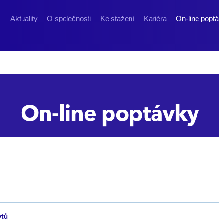
Aktuality
O společnosti
Ke stažení
Kariéra
On-line popt
On-line poptávky
ytů