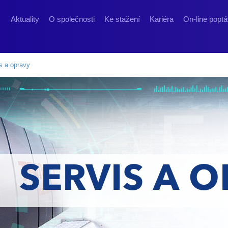
Aktuality
O společnosti
Ke stažení
Kariéra
On-line popt
s a opravy
SERVIS A 