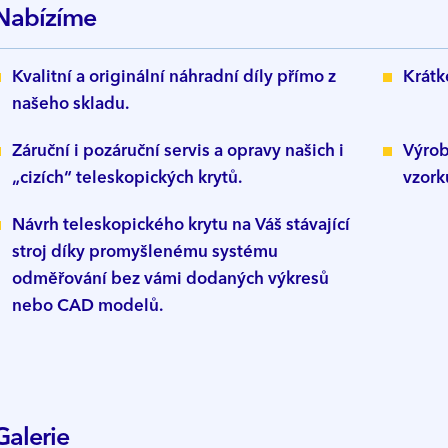
Nabízíme
Kvalitní a originální náhradní díly přímo z
Krátk
našeho skladu.
Záruční i pozáruční servis a opravy našich i
Výrob
„cizích“ teleskopických krytů.
vzork
Návrh teleskopického krytu na Váš stávající
stroj díky promyšlenému systému
odměřování bez vámi dodaných výkresů
nebo CAD modelů.
Galerie