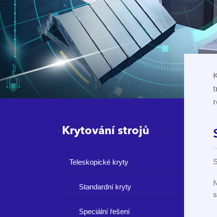
K
t
r
Krytování strojů
S
Teleskopické kryty
N
Standardní kryty
s
Speciální řešení