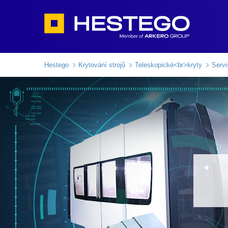
Hestego
Krytování strojů
Teleskopické<br>kryty
Servi