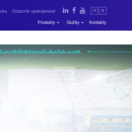
ávka
Dotazník spokojenosti
CZ
Produkty
Služby
Kontakty