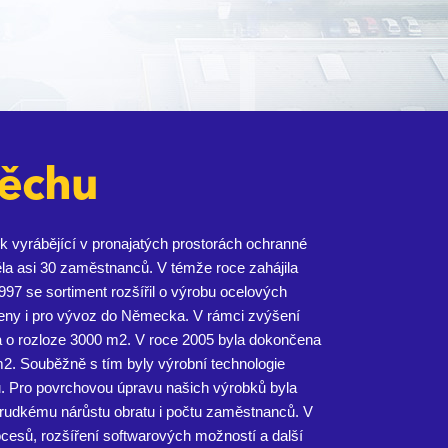
pěchu
vyrábějící v pronajatých prostorách ochranné
la asi 30 zaměstnanců. V témže roce zahájila
997 se sortiment rozšířil o výrobu ocelových
čeny i pro vývoz do Německa. V rámci zvýšení
la o rozloze 3000 m2. V roce 2005 byla dokončena
m2. Souběžně s tím byly výrobní technologie
lu. Pro povrchovou úpravu našich výrobků byla
 prudkému nárůstu obratu i počtu zaměstnanců. V
ocesů, rozšíření softwarových možností a další