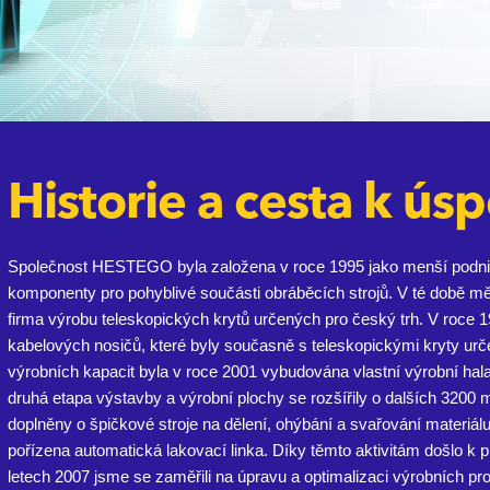
Historie a cesta k ús
Společnost HESTEGO byla založena v roce 1995 jako menší podnik 
komponenty pro pohyblivé součásti obráběcích strojů. V té době mě
firma výrobu teleskopických krytů určených pro český trh. V roce 1
kabelových nosičů, které byly současně s teleskopickými kryty ur
výrobních kapacit byla v roce 2001 vybudována vlastní výrobní ha
druhá etapa výstavby a výrobní plochy se rozšířily o dalších 3200 
doplněny o špičkové stroje na dělení, ohýbání a svařování materiá
pořízena automatická lakovací linka. Díky těmto aktivitám došlo k
letech 2007 jsme se zaměřili na úpravu a optimalizaci výrobních pr